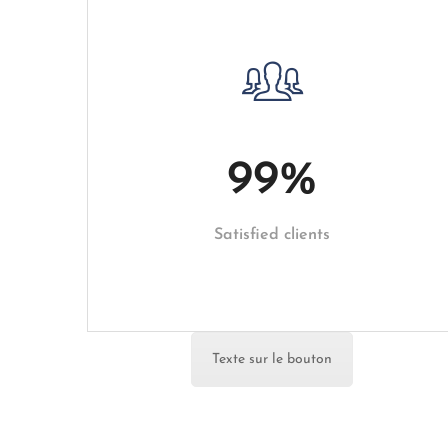
99
%
Satisfied clients
Texte sur le bouton