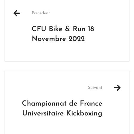
Post
navigation
Précédent
CFU Bike & Run 18
Novembre 2022
Suivant
Championnat de France
Universitaire Kickboxing