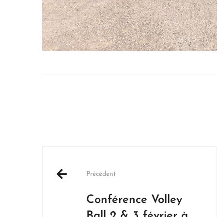
Post
navigation
Précédent
Conférence Volley
Ball 2 & 3 février à