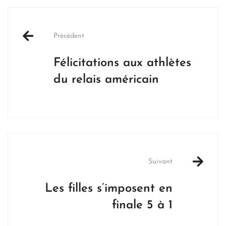
Post
navigation
Précédent
Félicitations aux athlètes
du relais américain
Suivant
Les filles s’imposent en
finale 5 à 1